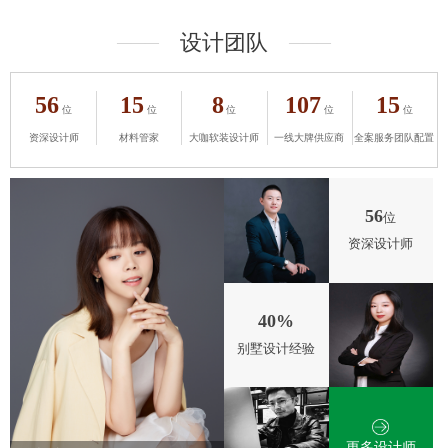
设计团队
———
———
56
15
8
107
15
位
位
位
位
位
资深设计师
材料管家
大咖软装设计师
一线大牌供应商
全案服务团队配置
56
位
资深设计师
40%
别墅设计经验
更多设计师