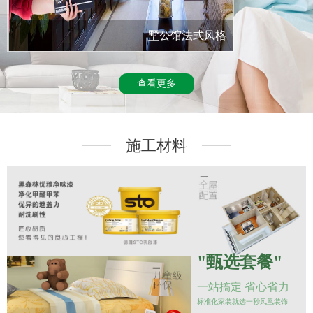
墅公馆法式风格
查看更多
施工材料
———
———
"甄选套餐"
一站搞定 省心省力
标准化家装就选一秒凤凰装饰